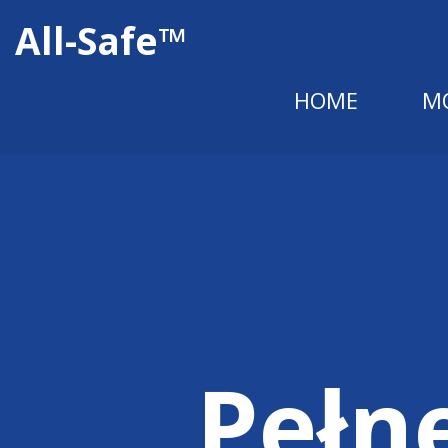
All-Safe™
HOME
M
Pełn