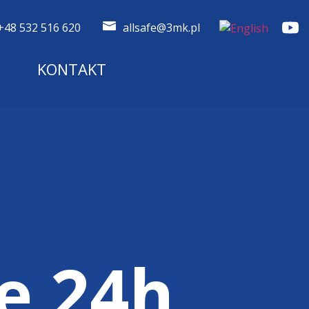
+48 532 516 620
allsafe@3mk.pl
KONTAKT
e 24h