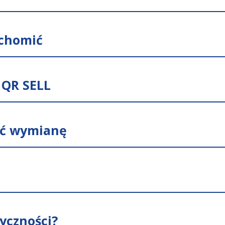
uchomić
 QR SELL
ać wymianę
tyczności?