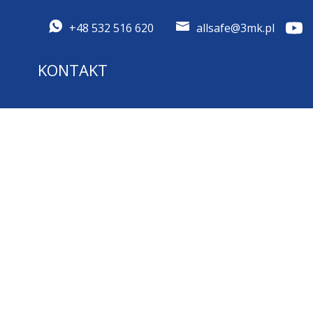
+48 532 516 620
allsafe@3mk.pl
KONTAKT