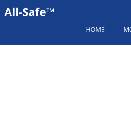
All-Safe™
HOME
M