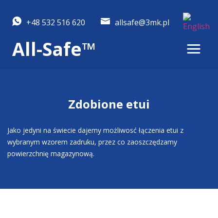
+48 532 516 620
allsafe@3mk.pl
All-Safe™
Zdobione etui
Jako jedyni na świecie dajemy możliwosć łączenia etui z
wybranym wzorem zadruku, przez co zaoszczędzamy
powierzchnię magazynową.